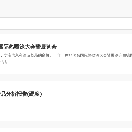
18 国际热喷涂大会暨展览会
识，交流信息和洽谈贸易的良机。一年一度的著名国际热喷涂大会暨展览会由德国焊
组织。
r产品分析报告(硬度）