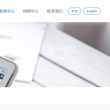
新闻中心
招聘中心
联系我们
中文
English